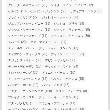
(25)
(12)
グレッグ・ポポヴィッチ
ケイタ・ベイツ・ディオプ
(10)
(66)
(8)
ケルドン
ケルドン・ジョンソン
サディアス・ヤング
(22)
(50)
ザック・コリンズ
ジェレミー・ソーハン
(11)
(23)
ジュリアン・シャンパニー
ジョシュ・プリモ
(11)
(10)
ジョシュ・リチャードソン
ジョック・ランデール
(11)
(36)
ジョー・ヴィースカンプ
ステフォン・キャッスル
(20)
(14)
スパーズ
ダグ・マクダーモット
(10)
(13)
チャールズ・バッシー
ティム・ダンカン
(28)
(21)
ディアロン・フォックス
ディラン・ハーパー
(33)
(50)
デジョンテ・マレー
デビン・ヴァセル
(26)
(24)
デマー・デローザン
デリック・ホワイト
(39)
(10)
トレ・ジョーンズ
ドミニク・バーロウ
(14)
(15)
ドリュー・ユーバンクス
ハリソン・バーンズ
(10)
(15)
バスケットボール
パティ・ミルズ
(168)
(8)
ビクター・ウェンバンヤマ
ブリン・フォーブス
(15)
(16)
ブレイク・ウェズリー
ベッキー・ハモン
(10)
(11)
マヌ・ジノビリ
マラカイ・ブラーナム
(27)
(14)
ヤコブ・パートル
ラマーカス・オルドリッジ