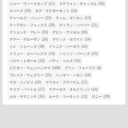
(11)
(36)
ジョー・ヴィースカンプ
ステフォン・キャッスル
(20)
(14)
スパーズ
ダグ・マクダーモット
(10)
(13)
チャールズ・バッシー
ティム・ダンカン
(28)
(21)
ディアロン・フォックス
ディラン・ハーパー
(33)
(50)
デジョンテ・マレー
デビン・ヴァセル
(26)
(24)
デマー・デローザン
デリック・ホワイト
(39)
(10)
トレ・ジョーンズ
ドミニク・バーロウ
(14)
(15)
ドリュー・ユーバンクス
ハリソン・バーンズ
(10)
(15)
バスケットボール
パティ・ミルズ
(168)
(8)
ビクター・ウェンバンヤマ
ブリン・フォーブス
(15)
(16)
ブレイク・ウェズリー
ベッキー・ハモン
(10)
(11)
マヌ・ジノビリ
マラカイ・ブラーナム
(27)
(14)
ヤコブ・パートル
ラマーカス・オルドリッジ
(16)
(12)
(28)
ルカ・サマニッチ
ルーク・コーネット
ロニー