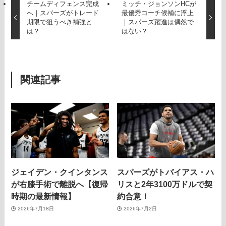
チームディフェンス完成
ミッチ・ジョンソンHCが
へ｜スパーズがトレード
最優秀コーチ候補に浮上
期限で狙うべき補強と
｜スパーズ躍進は偶然で
は？
はない？
関連記事
ジェイデン・クインタンス
スパーズがトバイアス・ハ
が右膝手術で離脱へ【復帰
リスと2年3100万ドルで契
時期の最新情報】
約合意！
2026年7月18日
2026年7月2日