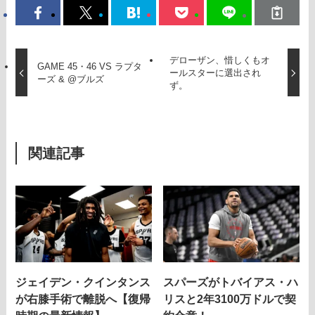
デローザン、惜しくもオ
GAME 45・46 VS ラプタ
ールスターに選出され
ーズ & @ブルズ
ず。
関連記事
ジェイデン・クインタンス
スパーズがトバイアス・ハ
が右膝手術で離脱へ【復帰
リスと2年3100万ドルで契