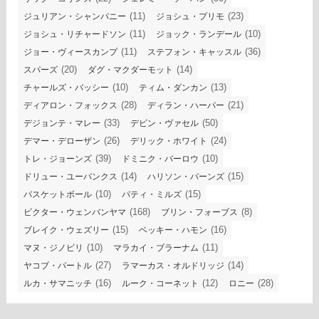
(11)
(23)
ジュリアン・シャンパニー
ジョシュ・プリモ
(11)
(10)
ジョシュ・リチャードソン
ジョック・ランデール
(11)
(36)
ジョー・ヴィースカンプ
ステフォン・キャッスル
(20)
(14)
スパーズ
ダグ・マクダーモット
(10)
(13)
チャールズ・バッシー
ティム・ダンカン
(28)
(21)
ディアロン・フォックス
ディラン・ハーパー
(33)
(50)
デジョンテ・マレー
デビン・ヴァセル
(26)
(24)
デマー・デローザン
デリック・ホワイト
(39)
(10)
トレ・ジョーンズ
ドミニク・バーロウ
(14)
(15)
ドリュー・ユーバンクス
ハリソン・バーンズ
(10)
(15)
バスケットボール
パティ・ミルズ
(168)
(8)
ビクター・ウェンバンヤマ
ブリン・フォーブス
(15)
(16)
ブレイク・ウェズリー
ベッキー・ハモン
(10)
(11)
マヌ・ジノビリ
マラカイ・ブラーナム
(27)
(14)
ヤコブ・パートル
ラマーカス・オルドリッジ
(16)
(12)
(28)
ルカ・サマニッチ
ルーク・コーネット
ロニー