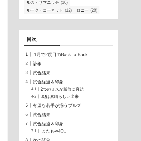
ルカ・サマニッチ
(16)
ルーク・コーネット
(12)
ロニー
(28)
目次
1月で2度目のBack-to-Back
訃報
試合結果
試合経過＆印象
2つのミスが勝敗に直結
3Qは素晴らしい出来
有望な若手が揃うブルズ
試合結果
試合経過＆印象
またもや4Q…
次の試合