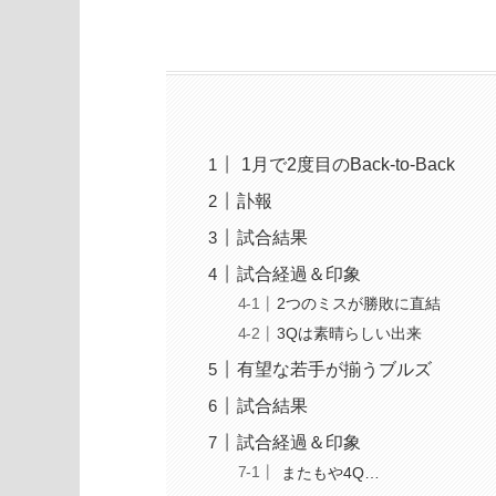
1月で2度目のBack-to-Back
訃報
試合結果
試合経過＆印象
2つのミスが勝敗に直結
3Qは素晴らしい出来
有望な若手が揃うブルズ
試合結果
試合経過＆印象
またもや4Q…