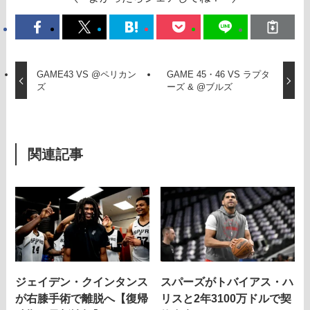
GAME43 VS @ペリカン
GAME 45・46 VS ラプタ
ズ
ーズ & @ブルズ
関連記事
ジェイデン・クインタンス
スパーズがトバイアス・ハ
が右膝手術で離脱へ【復帰
リスと2年3100万ドルで契