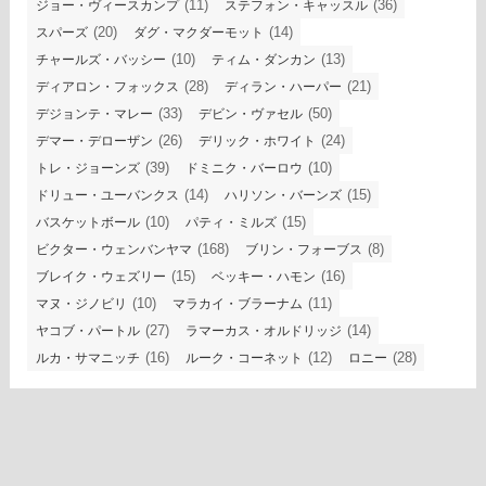
(11)
(36)
ジョー・ヴィースカンプ
ステフォン・キャッスル
(20)
(14)
スパーズ
ダグ・マクダーモット
(10)
(13)
チャールズ・バッシー
ティム・ダンカン
(28)
(21)
ディアロン・フォックス
ディラン・ハーパー
(33)
(50)
デジョンテ・マレー
デビン・ヴァセル
(26)
(24)
デマー・デローザン
デリック・ホワイト
(39)
(10)
トレ・ジョーンズ
ドミニク・バーロウ
(14)
(15)
ドリュー・ユーバンクス
ハリソン・バーンズ
(10)
(15)
バスケットボール
パティ・ミルズ
(168)
(8)
ビクター・ウェンバンヤマ
ブリン・フォーブス
(15)
(16)
ブレイク・ウェズリー
ベッキー・ハモン
(10)
(11)
マヌ・ジノビリ
マラカイ・ブラーナム
(27)
(14)
ヤコブ・パートル
ラマーカス・オルドリッジ
(16)
(12)
(28)
ルカ・サマニッチ
ルーク・コーネット
ロニー