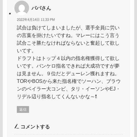
パパさん
2022年4月14日 11:33 PM
試合は負けてしまいましたが、選手全員に労い
の言葉を掛けたいですね。マレーにはこう言う
試合こそ勝たなければならないと奮起して欲し
いてす。
ドラフトはトップ４以内の指名権獲得して欲し
いです。バンケロ指名できれば大成功ですが夢
は見ません。９位だとデューレン獲れますね。
TORやBOSから来た指名権でソーハン、ブラウ
ンのベイラー大コンビ、タリ・イーソンやEJ・
リデル辺り指名してくんないかな～❗️
返信
コメントする