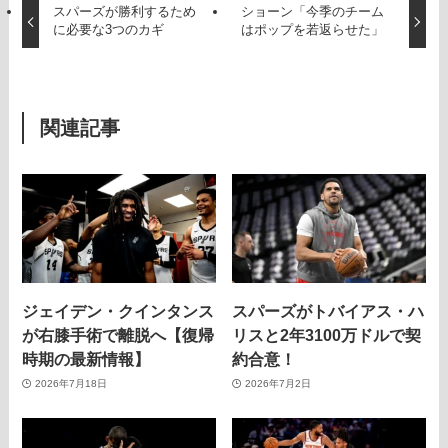
スパーズが勝利するため
ショーン「今季のチーム
に必要な3つのカギ
はポップを若返らせた」
関連記事
ジェイデン・クインタンス
スパーズがトバイアス・ハ
が右膝手術で離脱へ【復帰
リスと2年3100万ドルで契
時期の最新情報】
約合意！
2026年7月18日
2026年7月2日