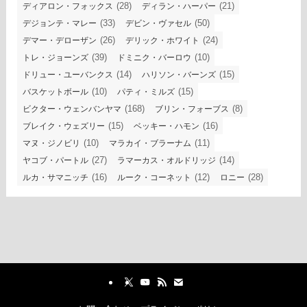
(28)
(21)
ディアロン・フォックス
ディラン・ハーパー
(33)
(50)
デジョンテ・マレー
デビン・ヴァセル
(26)
(24)
デマー・デローザン
デリック・ホワイト
(39)
(10)
トレ・ジョーンズ
ドミニク・バーロウ
(14)
(15)
ドリュー・ユーバンクス
ハリソン・バーンズ
(10)
(15)
バスケットボール
パティ・ミルズ
(168)
(8)
ビクター・ウェンバンヤマ
ブリン・フォーブス
(15)
(16)
ブレイク・ウェズリー
ベッキー・ハモン
(10)
(11)
マヌ・ジノビリ
マラカイ・ブラーナム
(27)
(14)
ヤコブ・パートル
ラマーカス・オルドリッジ
(16)
(12)
(28)
ルカ・サマニッチ
ルーク・コーネット
ロニー