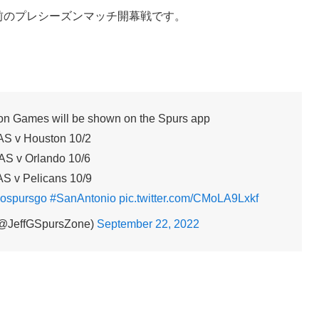
開幕前のプレシーズンマッチ開幕戦です。
on Games will be shown on the Spurs app
S v Houston 10/2
AS v Orlando 10/6
S v Pelicans 10/9
ospursgo
#SanAntonio
pic.twitter.com/CMoLA9Lxkf
@JeffGSpursZone)
September 22, 2022