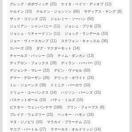
(25)
(12)
グレッグ・ポポヴィッチ
ケイタ・ベイツ・ディオプ
(10)
(66)
(8)
ケルドン
ケルドン・ジョンソン
サディアス・ヤング
(22)
(50)
ザック・コリンズ
ジェレミー・ソーハン
(11)
(23)
ジュリアン・シャンパニー
ジョシュ・プリモ
(11)
(10)
ジョシュ・リチャードソン
ジョック・ランデール
(11)
(36)
ジョー・ヴィースカンプ
ステフォン・キャッスル
(20)
(14)
スパーズ
ダグ・マクダーモット
(10)
(13)
チャールズ・バッシー
ティム・ダンカン
(28)
(21)
ディアロン・フォックス
ディラン・ハーパー
(33)
(50)
デジョンテ・マレー
デビン・ヴァセル
(26)
(24)
デマー・デローザン
デリック・ホワイト
(39)
(10)
トレ・ジョーンズ
ドミニク・バーロウ
(14)
(15)
ドリュー・ユーバンクス
ハリソン・バーンズ
(10)
(15)
バスケットボール
パティ・ミルズ
(168)
(8)
ビクター・ウェンバンヤマ
ブリン・フォーブス
(15)
(16)
ブレイク・ウェズリー
ベッキー・ハモン
(10)
(11)
マヌ・ジノビリ
マラカイ・ブラーナム
(27)
(14)
ヤコブ・パートル
ラマーカス・オルドリッジ