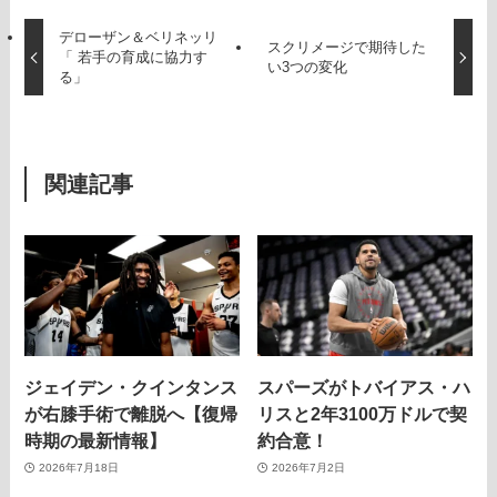
デローザン＆ベリネッリ
スクリメージで期待した
「 若手の育成に協力す
い3つの変化
る」
関連記事
ジェイデン・クインタンス
スパーズがトバイアス・ハ
が右膝手術で離脱へ【復帰
リスと2年3100万ドルで契
時期の最新情報】
約合意！
2026年7月18日
2026年7月2日