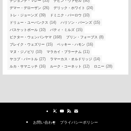
(33)
(50)
デジョンテ・マレー
デビン・ヴァセル
(26)
(24)
デマー・デローザン
デリック・ホワイト
(39)
(10)
トレ・ジョーンズ
ドミニク・バーロウ
(14)
(15)
ドリュー・ユーバンクス
ハリソン・バーンズ
(10)
(15)
バスケットボール
パティ・ミルズ
(168)
(8)
ビクター・ウェンバンヤマ
ブリン・フォーブス
(15)
(16)
ブレイク・ウェズリー
ベッキー・ハモン
(10)
(11)
マヌ・ジノビリ
マラカイ・ブラーナム
(27)
(14)
ヤコブ・パートル
ラマーカス・オルドリッジ
(16)
(12)
(28)
ルカ・サマニッチ
ルーク・コーネット
ロニー
お問い合わせ
プライバシーポリシー