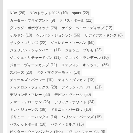
(26)
(10)
(22)
NBA
NBAドラフト2026
spurs
(9)
(22)
カーター・ブライアント
クリス・ポール
(25)
(12)
グレッグ・ポポヴィッチ
ケイタ・ベイツ・ディオプ
(10)
(66)
(8)
ケルドン
ケルドン・ジョンソン
サディアス・ヤング
(22)
(50)
ザック・コリンズ
ジェレミー・ソーハン
(11)
(23)
ジュリアン・シャンパニー
ジョシュ・プリモ
(11)
(10)
ジョシュ・リチャードソン
ジョック・ランデール
(11)
(36)
ジョー・ヴィースカンプ
ステフォン・キャッスル
(20)
(14)
スパーズ
ダグ・マクダーモット
(10)
(13)
チャールズ・バッシー
ティム・ダンカン
(28)
(21)
ディアロン・フォックス
ディラン・ハーパー
(33)
(50)
デジョンテ・マレー
デビン・ヴァセル
(26)
(24)
デマー・デローザン
デリック・ホワイト
(39)
(10)
トレ・ジョーンズ
ドミニク・バーロウ
(14)
(15)
ドリュー・ユーバンクス
ハリソン・バーンズ
(10)
(15)
バスケットボール
パティ・ミルズ
(168)
(8)
ビクター・ウェンバンヤマ
ブリン・フォーブス