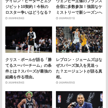
テイロン・ピーターとエグ
ウェンビー主催のフランス
ジビット10契約！今秋の
合宿に多数参加！強固なケ
ロスター争いはどうなる？
ミストリーで新シーズンへ
2026年8月8日
2026年8月7日
クリス・ポールが語る「勝
レブロン・ジェームズはな
てるスーパーチーム」の条
ぜスパーズ加入を見送っ
件とは？スパーズが最強の
た？エージェントが語る真
組織を作る理由。
相。
2026年8月6日
2026年8月5日