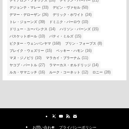
(28)
(21)
ディアロン・フォックス
ディラン・ハーパー
(33)
(50)
デジョンテ・マレー
デビン・ヴァセル
(26)
(24)
デマー・デローザン
デリック・ホワイト
(39)
(10)
トレ・ジョーンズ
ドミニク・バーロウ
(14)
(15)
ドリュー・ユーバンクス
ハリソン・バーンズ
(10)
(15)
バスケットボール
パティ・ミルズ
(168)
(8)
ビクター・ウェンバンヤマ
ブリン・フォーブス
(15)
(16)
ブレイク・ウェズリー
ベッキー・ハモン
(10)
(11)
マヌ・ジノビリ
マラカイ・ブラーナム
(27)
(14)
ヤコブ・パートル
ラマーカス・オルドリッジ
(16)
(12)
(28)
ルカ・サマニッチ
ルーク・コーネット
ロニー
お問い合わせ
プライバシーポリシー