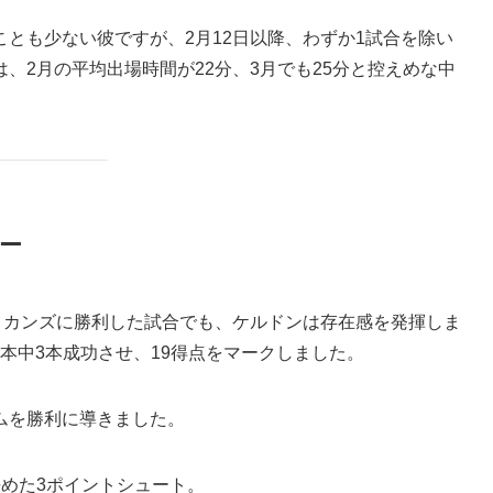
とも少ない彼ですが、2月12日以降、わずか1試合を除い
、2月の平均出場時間が22分、3月でも25分と控えめな中
ー
・ペリカンズに勝利した試合でも、ケルドンは存在感を発揮しま
4本中3本成功させ、19得点をマークしました。
ムを勝利に導きました。
めた3ポイントシュート。