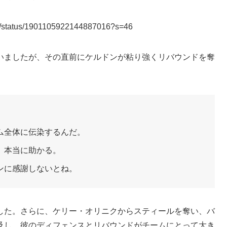
urs/status/1901105922144887016?s=46
いましたが、その直前にケルドンが粘り強くリバウンドを奪
ム全体に伝染するんだ。
、本当に助かる。
ンに感謝しないとね。
した。さらに、ケリー・オリニクからスティールを奪い、バ
及し、彼のディフェンスとリバウンドがチームにとって大き