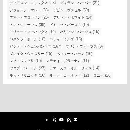
(28)
(21)
ディアロン・フォックス
ディラン・ハーパー
(33)
(50)
デジョンテ・マレー
デビン・ヴァセル
(26)
(24)
デマー・デローザン
デリック・ホワイト
(39)
(10)
トレ・ジョーンズ
ドミニク・バーロウ
(14)
(15)
ドリュー・ユーバンクス
ハリソン・バーンズ
(10)
(15)
バスケットボール
パティ・ミルズ
(167)
(8)
ビクター・ウェンバンヤマ
ブリン・フォーブス
(15)
(16)
ブレイク・ウェズリー
ベッキー・ハモン
(10)
(11)
マヌ・ジノビリ
マラカイ・ブラーナム
(27)
(14)
ヤコブ・パートル
ラマーカス・オルドリッジ
(16)
(12)
(28)
ルカ・サマニッチ
ルーク・コーネット
ロニー