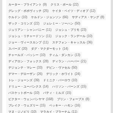
(9)
(22)
カーター・ブライアント
クリス・ポール
(25)
(12)
グレッグ・ポポヴィッチ
ケイタ・ベイツ・ディオプ
(10)
(66)
(8)
ケルドン
ケルドン・ジョンソン
サディアス・ヤング
(22)
(50)
ザック・コリンズ
ジェレミー・ソーハン
(11)
(23)
ジュリアン・シャンパニー
ジョシュ・プリモ
(11)
(10)
ジョシュ・リチャードソン
ジョック・ランデール
(11)
(36)
ジョー・ヴィースカンプ
ステフォン・キャッスル
(20)
(14)
スパーズ
ダグ・マクダーモット
(10)
(13)
チャールズ・バッシー
ティム・ダンカン
(28)
(21)
ディアロン・フォックス
ディラン・ハーパー
(33)
(50)
デジョンテ・マレー
デビン・ヴァセル
(26)
(24)
デマー・デローザン
デリック・ホワイト
(39)
(10)
トレ・ジョーンズ
ドミニク・バーロウ
(14)
(15)
ドリュー・ユーバンクス
ハリソン・バーンズ
(10)
(15)
バスケットボール
パティ・ミルズ
(168)
(8)
ビクター・ウェンバンヤマ
ブリン・フォーブス
(15)
(16)
ブレイク・ウェズリー
ベッキー・ハモン
(10)
(11)
マヌ・ジノビリ
マラカイ・ブラーナム