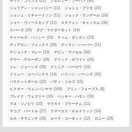
(22)
(50)
ザック・コリンズ
ジェレミー・ソーハン
(11)
(23)
ジュリアン・シャンパニー
ジョシュ・プリモ
(11)
(10)
ジョシュ・リチャードソン
ジョック・ランデール
(11)
(36)
ジョー・ヴィースカンプ
ステフォン・キャッスル
(20)
(14)
スパーズ
ダグ・マクダーモット
(10)
(13)
チャールズ・バッシー
ティム・ダンカン
(28)
(21)
ディアロン・フォックス
ディラン・ハーパー
(33)
(50)
デジョンテ・マレー
デビン・ヴァセル
(26)
(24)
デマー・デローザン
デリック・ホワイト
(39)
(10)
トレ・ジョーンズ
ドミニク・バーロウ
(14)
(15)
ドリュー・ユーバンクス
ハリソン・バーンズ
(10)
(15)
バスケットボール
パティ・ミルズ
(168)
(8)
ビクター・ウェンバンヤマ
ブリン・フォーブス
(15)
(16)
ブレイク・ウェズリー
ベッキー・ハモン
(10)
(11)
マヌ・ジノビリ
マラカイ・ブラーナム
(27)
(14)
ヤコブ・パートル
ラマーカス・オルドリッジ
(16)
(12)
(28)
ルカ・サマニッチ
ルーク・コーネット
ロニー