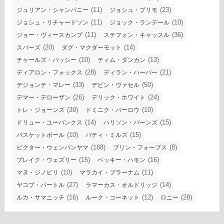
(11)
(23)
ジュリアン・シャンパニー
ジョシュ・プリモ
(11)
(10)
ジョシュ・リチャードソン
ジョック・ランデール
(11)
(36)
ジョー・ヴィースカンプ
ステフォン・キャッスル
(20)
(14)
スパーズ
ダグ・マクダーモット
(10)
(13)
チャールズ・バッシー
ティム・ダンカン
(28)
(21)
ディアロン・フォックス
ディラン・ハーパー
(33)
(50)
デジョンテ・マレー
デビン・ヴァセル
(26)
(24)
デマー・デローザン
デリック・ホワイト
(39)
(10)
トレ・ジョーンズ
ドミニク・バーロウ
(14)
(15)
ドリュー・ユーバンクス
ハリソン・バーンズ
(10)
(15)
バスケットボール
パティ・ミルズ
(168)
(8)
ビクター・ウェンバンヤマ
ブリン・フォーブス
(15)
(16)
ブレイク・ウェズリー
ベッキー・ハモン
(10)
(11)
マヌ・ジノビリ
マラカイ・ブラーナム
(27)
(14)
ヤコブ・パートル
ラマーカス・オルドリッジ
(16)
(12)
(28)
ルカ・サマニッチ
ルーク・コーネット
ロニー