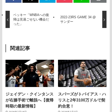
ベッキー「WNBAへの復
2022-23RS GAME 34 @
帰は見過ごせない機会だ
サンダー
った」
関連記事
ジェイデン・クインタンス
スパーズがトバイアス・ハ
が右膝手術で離脱へ【復帰
リスと2年3100万ドルで契
時期の最新情報】
約合意！
2026年7月18日
2026年7月2日