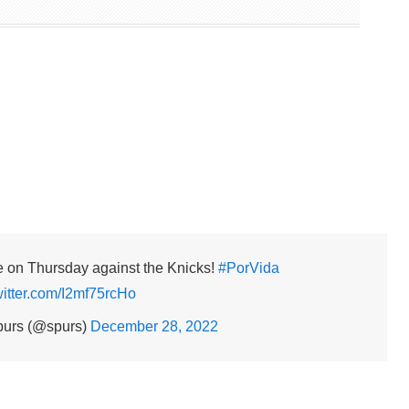
 on Thursday against the Knicks!
#PorVida
witter.com/I2mf75rcHo
purs (@spurs)
December 28, 2022