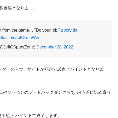
一発退場となります。
ot from the game… "Do your job!"
#porvida
witter.com/rofOGJaWee
@JeffGSpursZone)
December 28, 2022
ンダーのアウトサイドが好調で10点ビハインドとなりま
点やソーハンのプットバックダンクもあり4点差に詰め寄り
10点ビハインドで終了します。