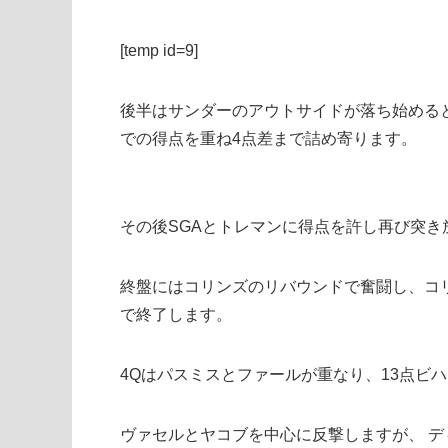
[temp id=9]
後半はサンダーのアウトサイドが落ち始める
での得点を重ね4点差まで詰め寄ります。
その後SGAとトレマンに得点を許し再び突き
終盤にはコリンズのリバウンドで奮闘し、コ
で終了します。
4Qはパスミスとファールが重なり、13点ビ
ヴァセルとヤコブを中心に反撃しますが、 デ