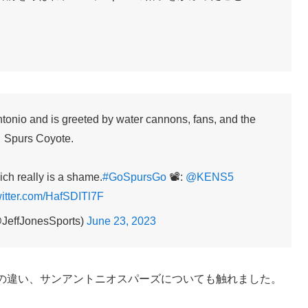
onio and is greeted by water cannons, fans, and the
Spurs Coyote.
ch really is a shame.
#GoSpursGo
📽️:
@KENS5
witter.com/HafSDITl7F
@JeffJonesSports)
June 23, 2023
ルの違い、サンアントニオスパーズについても触れました。