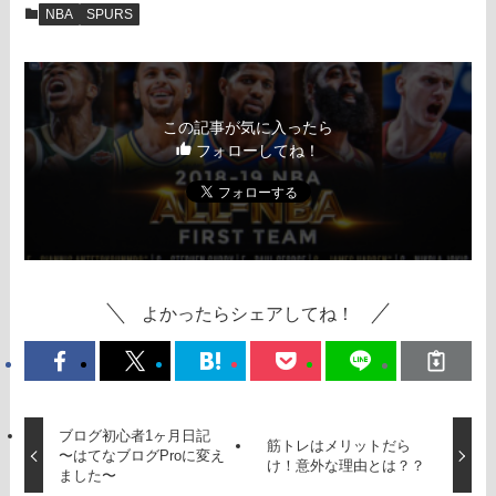
NBA
SPURS
この記事が気に入ったら
フォローしてね！
よかったらシェアしてね！
ブログ初心者1ヶ月日記
筋トレはメリットだら
〜はてなブログProに変え
け！意外な理由とは？？
ました〜