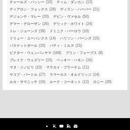
(10)
(13)
チャールズ・バッシー
ティム・ダンカン
(28)
(21)
ディアロン・フォックス
ディラン・ハーパー
(33)
(50)
デジョンテ・マレー
デビン・ヴァセル
(26)
(24)
デマー・デローザン
デリック・ホワイト
(39)
(10)
トレ・ジョーンズ
ドミニク・バーロウ
(14)
(15)
ドリュー・ユーバンクス
ハリソン・バーンズ
(10)
(15)
バスケットボール
パティ・ミルズ
(168)
(8)
ビクター・ウェンバンヤマ
ブリン・フォーブス
(15)
(16)
ブレイク・ウェズリー
ベッキー・ハモン
(10)
(11)
マヌ・ジノビリ
マラカイ・ブラーナム
(27)
(14)
ヤコブ・パートル
ラマーカス・オルドリッジ
(16)
(12)
(28)
ルカ・サマニッチ
ルーク・コーネット
ロニー