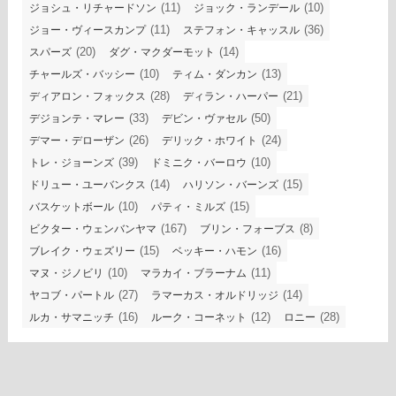
(11)
(10)
ジョシュ・リチャードソン
ジョック・ランデール
(11)
(36)
ジョー・ヴィースカンプ
ステフォン・キャッスル
(20)
(14)
スパーズ
ダグ・マクダーモット
(10)
(13)
チャールズ・バッシー
ティム・ダンカン
(28)
(21)
ディアロン・フォックス
ディラン・ハーパー
(33)
(50)
デジョンテ・マレー
デビン・ヴァセル
(26)
(24)
デマー・デローザン
デリック・ホワイト
(39)
(10)
トレ・ジョーンズ
ドミニク・バーロウ
(14)
(15)
ドリュー・ユーバンクス
ハリソン・バーンズ
(10)
(15)
バスケットボール
パティ・ミルズ
(167)
(8)
ビクター・ウェンバンヤマ
ブリン・フォーブス
(15)
(16)
ブレイク・ウェズリー
ベッキー・ハモン
(10)
(11)
マヌ・ジノビリ
マラカイ・ブラーナム
(27)
(14)
ヤコブ・パートル
ラマーカス・オルドリッジ
(16)
(12)
(28)
ルカ・サマニッチ
ルーク・コーネット
ロニー