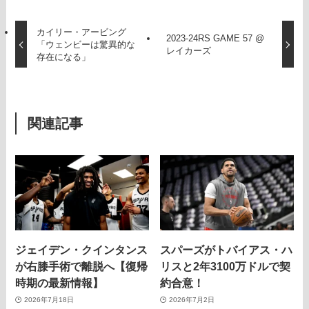
カイリー・アービング
2023-24RS GAME 57 @
「ウェンビーは驚異的な
レイカーズ
存在になる」
関連記事
ジェイデン・クインタンス
スパーズがトバイアス・ハ
が右膝手術で離脱へ【復帰
リスと2年3100万ドルで契
時期の最新情報】
約合意！
2026年7月18日
2026年7月2日