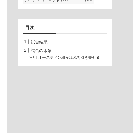
ルーク・コーネット
(12)
ロニー
(28)
目次
試合結果
試合の印象
オースティン組が流れを引き寄せる