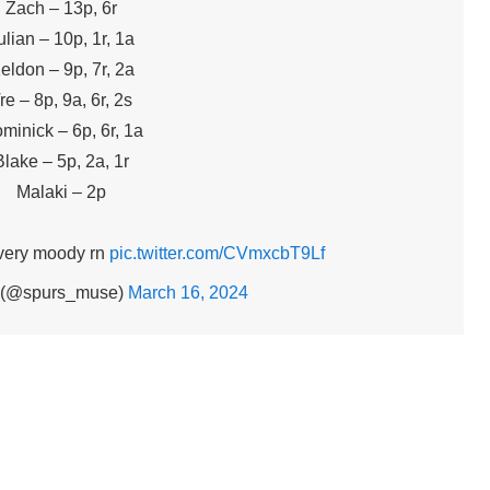
Zach – 13p, 6r
ulian – 10p, 1r, 1a
eldon – 9p, 7r, 2a
re – 8p, 9a, 6r, 2s
minick – 6p, 6r, 1a
Blake – 5p, 2a, 1r
Malaki – 2p
 very moody rn
pic.twitter.com/CVmxcbT9Lf
 (@spurs_muse)
March 16, 2024