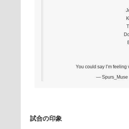
J
K
T
Do
You could say I’m feeling
— Spurs_Muse
試合の印象