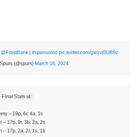
!
@FrostBank
|
#sponsored
pic.twitter.com/gwzvj0UB9z
 Spurs (@spurs)
March 16, 2024
Final Stats 📊:
my – 19p, 6r, 4a, 1s
r – 17p, 9r, 3b, 2a, 2s
 – 17p, 2a, 2r, 1s, 1b