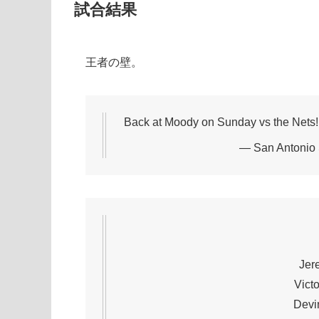
試合結果
王者の壁。
Back at Moody on Sunday vs the Nets
— San Antonio
Jere
Victo
Devin