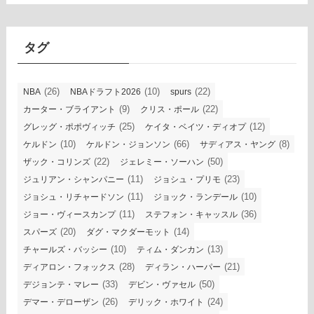
カ
イ
ブ
タグ
(26)
(10)
(22)
NBA
NBAドラフト2026
spurs
(9)
(22)
カーター・ブライアント
クリス・ポール
(25)
(12)
グレッグ・ポポヴィッチ
ケイタ・ベイツ・ディオプ
(10)
(66)
(8)
ケルドン
ケルドン・ジョンソン
サディアス・ヤング
(22)
(50)
ザック・コリンズ
ジェレミー・ソーハン
(11)
(23)
ジュリアン・シャンパニー
ジョシュ・プリモ
(11)
(10)
ジョシュ・リチャードソン
ジョック・ランデール
(11)
(36)
ジョー・ヴィースカンプ
ステフォン・キャッスル
(20)
(14)
スパーズ
ダグ・マクダーモット
(10)
(13)
チャールズ・バッシー
ティム・ダンカン
(28)
(21)
ディアロン・フォックス
ディラン・ハーパー
(33)
(50)
デジョンテ・マレー
デビン・ヴァセル
(26)
(24)
デマー・デローザン
デリック・ホワイト