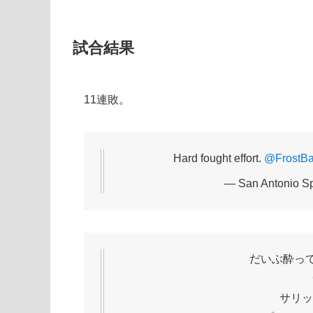
試合結果
11連敗。
Hard fought effort.
@FrostB
— San Antonio S
だいぶ酔っ
サリッ