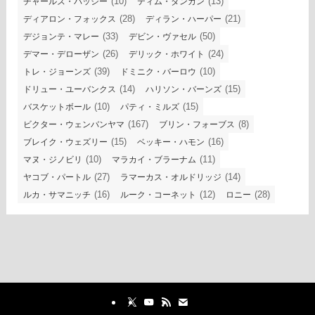
(10)
(13)
チャールズ・バッシー
ティム・ダンカン
(28)
(21)
ディアロン・フォックス
ディラン・ハーパー
(33)
(50)
デジョンテ・マレー
デビン・ヴァセル
(26)
(24)
デマー・デローザン
デリック・ホワイト
(39)
(10)
トレ・ジョーンズ
ドミニク・バーロウ
(14)
(15)
ドリュー・ユーバンクス
ハリソン・バーンズ
(10)
(15)
バスケットボール
パティ・ミルズ
(167)
(8)
ビクター・ウェンバンヤマ
ブリン・フォーブス
(15)
(16)
ブレイク・ウェズリー
ベッキー・ハモン
(10)
(11)
マヌ・ジノビリ
マラカイ・ブラーナム
(27)
(14)
ヤコブ・パートル
ラマーカス・オルドリッジ
(16)
(12)
(28)
ルカ・サマニッチ
ルーク・コーネット
ロニー