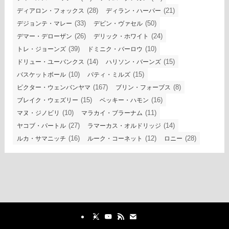
(28)
(21)
ディアロン・フォックス
ディラン・ハーパー
(33)
(50)
デジョンテ・マレー
デビン・ヴァセル
(26)
(24)
デマー・デローザン
デリック・ホワイト
(39)
(10)
トレ・ジョーンズ
ドミニク・バーロウ
(14)
(15)
ドリュー・ユーバンクス
ハリソン・バーンズ
(10)
(15)
バスケットボール
パティ・ミルズ
(167)
(8)
ビクター・ウェンバンヤマ
ブリン・フォーブス
(15)
(16)
ブレイク・ウェズリー
ベッキー・ハモン
(10)
(11)
マヌ・ジノビリ
マラカイ・ブラーナム
(27)
(14)
ヤコブ・パートル
ラマーカス・オルドリッジ
(16)
(12)
(28)
ルカ・サマニッチ
ルーク・コーネット
ロニー