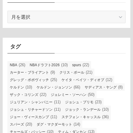
ア
ー
カ
イ
ブ
タグ
(26)
(10)
(22)
NBA
NBAドラフト2026
spurs
(9)
(21)
カーター・ブライアント
クリス・ポール
(25)
(12)
グレッグ・ポポヴィッチ
ケイタ・ベイツ・ディオプ
(10)
(66)
(8)
ケルドン
ケルドン・ジョンソン
サディアス・ヤング
(22)
(50)
ザック・コリンズ
ジェレミー・ソーハン
(11)
(23)
ジュリアン・シャンパニー
ジョシュ・プリモ
(11)
(10)
ジョシュ・リチャードソン
ジョック・ランデール
(11)
(36)
ジョー・ヴィースカンプ
ステフォン・キャッスル
(20)
(14)
スパーズ
ダグ・マクダーモット
(10)
(13)
チャールズ・バッシー
ティム・ダンカン