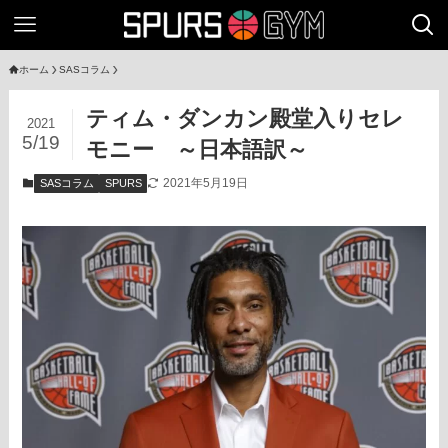
ホーム
SASコラム
ティム・ダンカン殿堂入りセレ
2021
5/19
モニー ～日本語訳～
2021年5月19日
SASコラム
SPURS