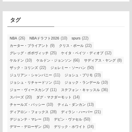
カ
イ
ブ
タグ
(26)
(10)
(22)
NBA
NBAドラフト2026
spurs
(9)
(22)
カーター・ブライアント
クリス・ポール
(25)
(12)
グレッグ・ポポヴィッチ
ケイタ・ベイツ・ディオプ
(10)
(66)
(8)
ケルドン
ケルドン・ジョンソン
サディアス・ヤング
(22)
(50)
ザック・コリンズ
ジェレミー・ソーハン
(11)
(23)
ジュリアン・シャンパニー
ジョシュ・プリモ
(11)
(10)
ジョシュ・リチャードソン
ジョック・ランデール
(11)
(36)
ジョー・ヴィースカンプ
ステフォン・キャッスル
(20)
(14)
スパーズ
ダグ・マクダーモット
(10)
(13)
チャールズ・バッシー
ティム・ダンカン
(28)
(21)
ディアロン・フォックス
ディラン・ハーパー
(33)
(50)
デジョンテ・マレー
デビン・ヴァセル
(26)
(24)
デマー・デローザン
デリック・ホワイト