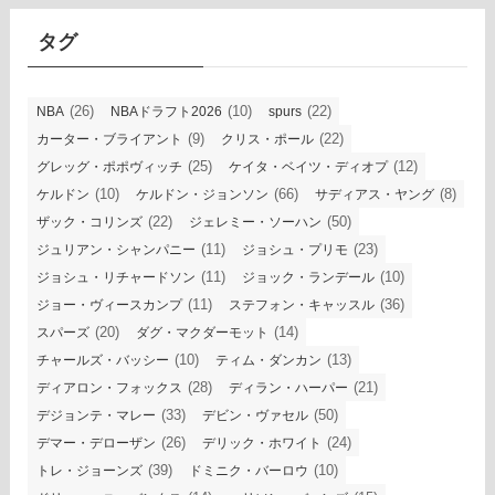
イ
ブ
タグ
(26)
(10)
(22)
NBA
NBAドラフト2026
spurs
(9)
(22)
カーター・ブライアント
クリス・ポール
(25)
(12)
グレッグ・ポポヴィッチ
ケイタ・ベイツ・ディオプ
(10)
(66)
(8)
ケルドン
ケルドン・ジョンソン
サディアス・ヤング
(22)
(50)
ザック・コリンズ
ジェレミー・ソーハン
(11)
(23)
ジュリアン・シャンパニー
ジョシュ・プリモ
(11)
(10)
ジョシュ・リチャードソン
ジョック・ランデール
(11)
(36)
ジョー・ヴィースカンプ
ステフォン・キャッスル
(20)
(14)
スパーズ
ダグ・マクダーモット
(10)
(13)
チャールズ・バッシー
ティム・ダンカン
(28)
(21)
ディアロン・フォックス
ディラン・ハーパー
(33)
(50)
デジョンテ・マレー
デビン・ヴァセル
(26)
(24)
デマー・デローザン
デリック・ホワイト
(39)
(10)
トレ・ジョーンズ
ドミニク・バーロウ