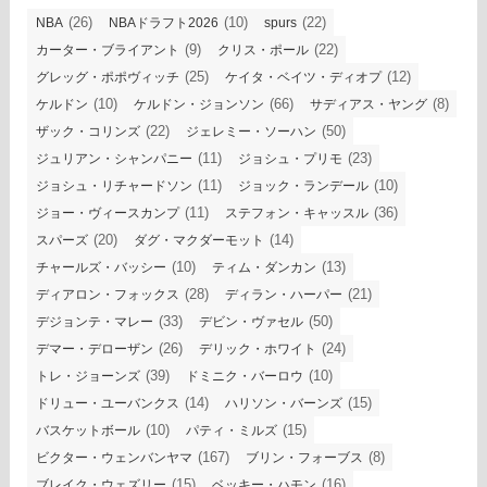
(26)
(10)
(22)
NBA
NBAドラフト2026
spurs
(9)
(22)
カーター・ブライアント
クリス・ポール
(25)
(12)
グレッグ・ポポヴィッチ
ケイタ・ベイツ・ディオプ
(10)
(66)
(8)
ケルドン
ケルドン・ジョンソン
サディアス・ヤング
(22)
(50)
ザック・コリンズ
ジェレミー・ソーハン
(11)
(23)
ジュリアン・シャンパニー
ジョシュ・プリモ
(11)
(10)
ジョシュ・リチャードソン
ジョック・ランデール
(11)
(36)
ジョー・ヴィースカンプ
ステフォン・キャッスル
(20)
(14)
スパーズ
ダグ・マクダーモット
(10)
(13)
チャールズ・バッシー
ティム・ダンカン
(28)
(21)
ディアロン・フォックス
ディラン・ハーパー
(33)
(50)
デジョンテ・マレー
デビン・ヴァセル
(26)
(24)
デマー・デローザン
デリック・ホワイト
(39)
(10)
トレ・ジョーンズ
ドミニク・バーロウ
(14)
(15)
ドリュー・ユーバンクス
ハリソン・バーンズ
(10)
(15)
バスケットボール
パティ・ミルズ
(167)
(8)
ビクター・ウェンバンヤマ
ブリン・フォーブス
(15)
(16)
ブレイク・ウェズリー
ベッキー・ハモン