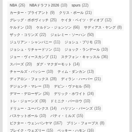
(26)
(10)
(22)
NBA
NBAドラフト2026
spurs
(9)
(21)
カーター・ブライアント
クリス・ポール
(25)
(12)
グレッグ・ポポヴィッチ
ケイタ・ベイツ・ディオプ
(10)
(66)
(8)
ケルドン
ケルドン・ジョンソン
サディアス・ヤング
(22)
(50)
ザック・コリンズ
ジェレミー・ソーハン
(11)
(23)
ジュリアン・シャンパニー
ジョシュ・プリモ
(11)
(10)
ジョシュ・リチャードソン
ジョック・ランデール
(11)
(36)
ジョー・ヴィースカンプ
ステフォン・キャッスル
(20)
(14)
スパーズ
ダグ・マクダーモット
(10)
(13)
チャールズ・バッシー
ティム・ダンカン
(28)
(21)
ディアロン・フォックス
ディラン・ハーパー
(33)
(50)
デジョンテ・マレー
デビン・ヴァセル
(26)
(24)
デマー・デローザン
デリック・ホワイト
(39)
(10)
トレ・ジョーンズ
ドミニク・バーロウ
(14)
(15)
ドリュー・ユーバンクス
ハリソン・バーンズ
(10)
(15)
バスケットボール
パティ・ミルズ
(167)
(8)
ビクター・ウェンバンヤマ
ブリン・フォーブス
(15)
(16)
ブレイク・ウェズリー
ベッキー・ハモン