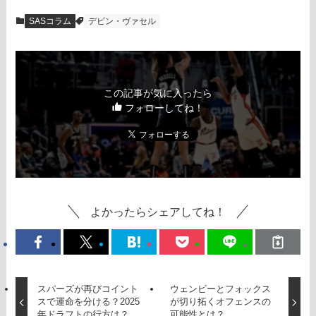
SASコラム
デビン・ヴァセル
この記事が気に入ったら
フォローしてね！
よかったらシェアしてね！
スパーズが再びコイント
ウェンビーとフォックス
スで運命を分ける？2025
が切り拓くオフェンスの
年ドラフトの行方は？
可能性とは？