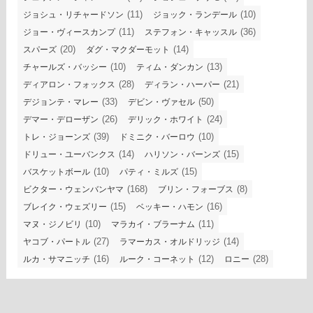
(11)
(10)
ジョシュ・リチャードソン
ジョック・ランデール
(11)
(36)
ジョー・ヴィースカンプ
ステフォン・キャッスル
(20)
(14)
スパーズ
ダグ・マクダーモット
(10)
(13)
チャールズ・バッシー
ティム・ダンカン
(28)
(21)
ディアロン・フォックス
ディラン・ハーパー
(33)
(50)
デジョンテ・マレー
デビン・ヴァセル
(26)
(24)
デマー・デローザン
デリック・ホワイト
(39)
(10)
トレ・ジョーンズ
ドミニク・バーロウ
(14)
(15)
ドリュー・ユーバンクス
ハリソン・バーンズ
(10)
(15)
バスケットボール
パティ・ミルズ
(168)
(8)
ビクター・ウェンバンヤマ
ブリン・フォーブス
(15)
(16)
ブレイク・ウェズリー
ベッキー・ハモン
(10)
(11)
マヌ・ジノビリ
マラカイ・ブラーナム
(27)
(14)
ヤコブ・パートル
ラマーカス・オルドリッジ
(16)
(12)
(28)
ルカ・サマニッチ
ルーク・コーネット
ロニー