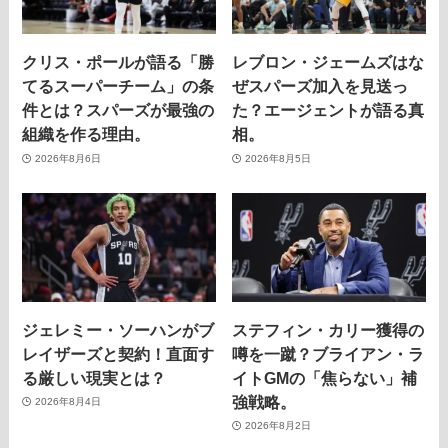
クリス・ポールが語る「勝
レブロン・ジェームズはな
てるスーパーチーム」の条
ぜスパーズ加入を見送っ
件とは？スパーズが最強の
た？エージェントが語る真
組織を作る理由。
相。
2026年8月6日
2026年8月5日
ジェレミー・ソーハンがブ
ステフィン・カリー獲得の
レイザーズと契約！直面す
噂を一蹴？ブライアン・ラ
る厳しい現実とは？
イトGMの「焦らない」補
強戦略。
2026年8月4日
2026年8月2日