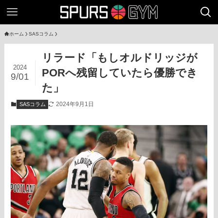
ホーム
SASコラム
リラード「もしオルドリッジが
2024
PORへ残留していたら優勝でき
9/01
た」
2024年9月1日
SASコラム