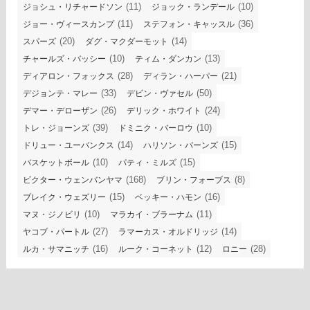
(11)
(10)
ジョシュ・リチャードソン
ジョック・ランデール
(11)
(36)
ジョー・ヴィースカンプ
ステフォン・キャッスル
(20)
(14)
スパーズ
ダグ・マクダーモット
(10)
(13)
チャールズ・バッシー
ティム・ダンカン
(28)
(21)
ディアロン・フォックス
ディラン・ハーパー
(33)
(50)
デジョンテ・マレー
デビン・ヴァセル
(26)
(24)
デマー・デローザン
デリック・ホワイト
(39)
(10)
トレ・ジョーンズ
ドミニク・バーロウ
(14)
(15)
ドリュー・ユーバンクス
ハリソン・バーンズ
(10)
(15)
バスケットボール
パティ・ミルズ
(168)
(8)
ビクター・ウェンバンヤマ
ブリン・フォーブス
(15)
(16)
ブレイク・ウェズリー
ベッキー・ハモン
(10)
(11)
マヌ・ジノビリ
マラカイ・ブラーナム
(27)
(14)
ヤコブ・パートル
ラマーカス・オルドリッジ
(16)
(12)
(28)
ルカ・サマニッチ
ルーク・コーネット
ロニー