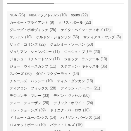
(26)
(10)
(22)
NBA
NBAドラフト2026
spurs
(9)
(22)
カーター・ブライアント
クリス・ポール
(25)
(12)
グレッグ・ポポヴィッチ
ケイタ・ベイツ・ディオプ
(10)
(66)
(8)
ケルドン
ケルドン・ジョンソン
サディアス・ヤング
(22)
(50)
ザック・コリンズ
ジェレミー・ソーハン
(11)
(23)
ジュリアン・シャンパニー
ジョシュ・プリモ
(11)
(10)
ジョシュ・リチャードソン
ジョック・ランデール
(11)
(36)
ジョー・ヴィースカンプ
ステフォン・キャッスル
(20)
(14)
スパーズ
ダグ・マクダーモット
(10)
(13)
チャールズ・バッシー
ティム・ダンカン
(28)
(21)
ディアロン・フォックス
ディラン・ハーパー
(33)
(50)
デジョンテ・マレー
デビン・ヴァセル
(26)
(24)
デマー・デローザン
デリック・ホワイト
(39)
(10)
トレ・ジョーンズ
ドミニク・バーロウ
(14)
(15)
ドリュー・ユーバンクス
ハリソン・バーンズ
(10)
(15)
バスケットボール
パティ・ミルズ