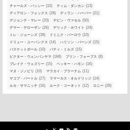
(10)
(13)
チャールズ・バッシー
ティム・ダンカン
(28)
(21)
ディアロン・フォックス
ディラン・ハーパー
(33)
(50)
デジョンテ・マレー
デビン・ヴァセル
(26)
(24)
デマー・デローザン
デリック・ホワイト
(39)
(10)
トレ・ジョーンズ
ドミニク・バーロウ
(14)
(15)
ドリュー・ユーバンクス
ハリソン・バーンズ
(10)
(15)
バスケットボール
パティ・ミルズ
(168)
(8)
ビクター・ウェンバンヤマ
ブリン・フォーブス
(15)
(16)
ブレイク・ウェズリー
ベッキー・ハモン
(10)
(11)
マヌ・ジノビリ
マラカイ・ブラーナム
(27)
(14)
ヤコブ・パートル
ラマーカス・オルドリッジ
(16)
(12)
(28)
ルカ・サマニッチ
ルーク・コーネット
ロニー