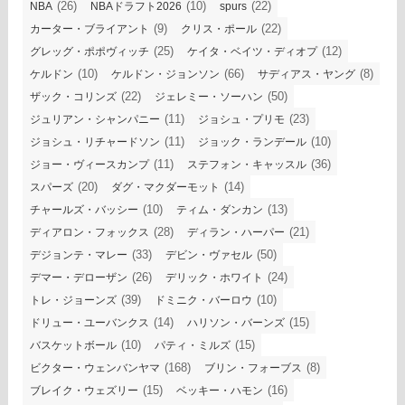
(26)
(10)
(22)
NBA
NBAドラフト2026
spurs
(9)
(22)
カーター・ブライアント
クリス・ポール
(25)
(12)
グレッグ・ポポヴィッチ
ケイタ・ベイツ・ディオプ
(10)
(66)
(8)
ケルドン
ケルドン・ジョンソン
サディアス・ヤング
(22)
(50)
ザック・コリンズ
ジェレミー・ソーハン
(11)
(23)
ジュリアン・シャンパニー
ジョシュ・プリモ
(11)
(10)
ジョシュ・リチャードソン
ジョック・ランデール
(11)
(36)
ジョー・ヴィースカンプ
ステフォン・キャッスル
(20)
(14)
スパーズ
ダグ・マクダーモット
(10)
(13)
チャールズ・バッシー
ティム・ダンカン
(28)
(21)
ディアロン・フォックス
ディラン・ハーパー
(33)
(50)
デジョンテ・マレー
デビン・ヴァセル
(26)
(24)
デマー・デローザン
デリック・ホワイト
(39)
(10)
トレ・ジョーンズ
ドミニク・バーロウ
(14)
(15)
ドリュー・ユーバンクス
ハリソン・バーンズ
(10)
(15)
バスケットボール
パティ・ミルズ
(168)
(8)
ビクター・ウェンバンヤマ
ブリン・フォーブス
(15)
(16)
ブレイク・ウェズリー
ベッキー・ハモン