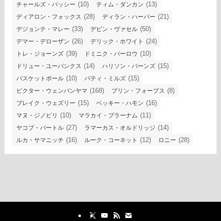
(10)
(13)
チャールズ・バッシー
ティム・ダンカン
(28)
(21)
ディアロン・フォックス
ディラン・ハーパー
(33)
(50)
デジョンテ・マレー
デビン・ヴァセル
(26)
(24)
デマー・デローザン
デリック・ホワイト
(39)
(10)
トレ・ジョーンズ
ドミニク・バーロウ
(14)
(15)
ドリュー・ユーバンクス
ハリソン・バーンズ
(10)
(15)
バスケットボール
パティ・ミルズ
(168)
(8)
ビクター・ウェンバンヤマ
ブリン・フォーブス
(15)
(16)
ブレイク・ウェズリー
ベッキー・ハモン
(10)
(11)
マヌ・ジノビリ
マラカイ・ブラーナム
(27)
(14)
ヤコブ・パートル
ラマーカス・オルドリッジ
(16)
(12)
(28)
ルカ・サマニッチ
ルーク・コーネット
ロニー