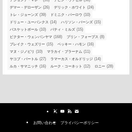
デジョンテ・マレー
デビン・ヴァセル
(26)
(24)
デマー・デローザン
デリック・ホワイト
(39)
(10)
トレ・ジョーンズ
ドミニク・バーロウ
(14)
(15)
ドリュー・ユーバンクス
ハリソン・バーンズ
(10)
(15)
バスケットボール
パティ・ミルズ
(168)
(8)
ビクター・ウェンバンヤマ
ブリン・フォーブス
(15)
(16)
ブレイク・ウェズリー
ベッキー・ハモン
(10)
(11)
マヌ・ジノビリ
マラカイ・ブラーナム
(27)
(14)
ヤコブ・パートル
ラマーカス・オルドリッジ
(16)
(12)
(28)
ルカ・サマニッチ
ルーク・コーネット
ロニー
お問い合わせ
プライバシーポリシー