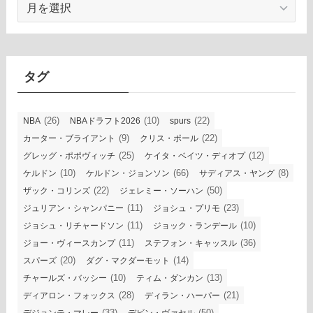
ア
ー
カ
イ
ブ
タグ
(26)
(10)
(22)
NBA
NBAドラフト2026
spurs
(9)
(22)
カーター・ブライアント
クリス・ポール
(25)
(12)
グレッグ・ポポヴィッチ
ケイタ・ベイツ・ディオプ
(10)
(66)
(8)
ケルドン
ケルドン・ジョンソン
サディアス・ヤング
(22)
(50)
ザック・コリンズ
ジェレミー・ソーハン
(11)
(23)
ジュリアン・シャンパニー
ジョシュ・プリモ
(11)
(10)
ジョシュ・リチャードソン
ジョック・ランデール
(11)
(36)
ジョー・ヴィースカンプ
ステフォン・キャッスル
(20)
(14)
スパーズ
ダグ・マクダーモット
(10)
(13)
チャールズ・バッシー
ティム・ダンカン
(28)
(21)
ディアロン・フォックス
ディラン・ハーパー
(33)
(50)