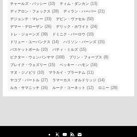
(10)
(13)
チャールズ・バッシー
ティム・ダンカン
(28)
(21)
ディアロン・フォックス
ディラン・ハーパー
(33)
(50)
デジョンテ・マレー
デビン・ヴァセル
(26)
(24)
デマー・デローザン
デリック・ホワイト
(39)
(10)
トレ・ジョーンズ
ドミニク・バーロウ
(14)
(15)
ドリュー・ユーバンクス
ハリソン・バーンズ
(10)
(15)
バスケットボール
パティ・ミルズ
(168)
(8)
ビクター・ウェンバンヤマ
ブリン・フォーブス
(15)
(16)
ブレイク・ウェズリー
ベッキー・ハモン
(10)
(11)
マヌ・ジノビリ
マラカイ・ブラーナム
(27)
(14)
ヤコブ・パートル
ラマーカス・オルドリッジ
(16)
(12)
(28)
ルカ・サマニッチ
ルーク・コーネット
ロニー