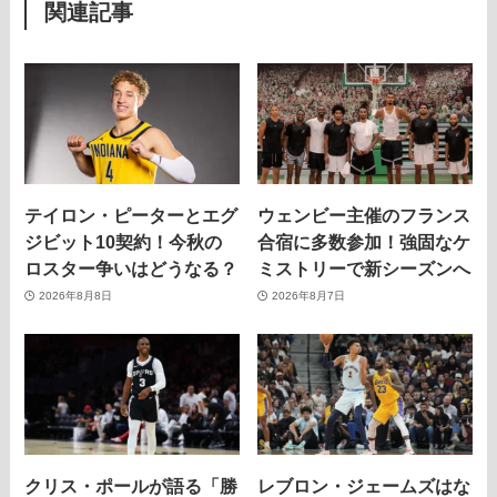
関連記事
テイロン・ピーターとエグ
ウェンビー主催のフランス
ジビット10契約！今秋の
合宿に多数参加！強固なケ
ロスター争いはどうなる？
ミストリーで新シーズンへ
2026年8月8日
2026年8月7日
クリス・ポールが語る「勝
レブロン・ジェームズはな