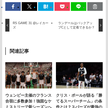
RS GAME 31 @レイカー
ランデールはバックアッ
ズ
プCとして定着できるか？
関連記事
ウェンビー主催のフランス
クリス・ポールが語る「勝
合宿に多数参加！強固なケ
てるスーパーチーム」の条
ミストリーで新シーズンへ
件とは？スパーズが最強の