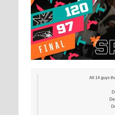
All 14 guys th
D
Dej
De