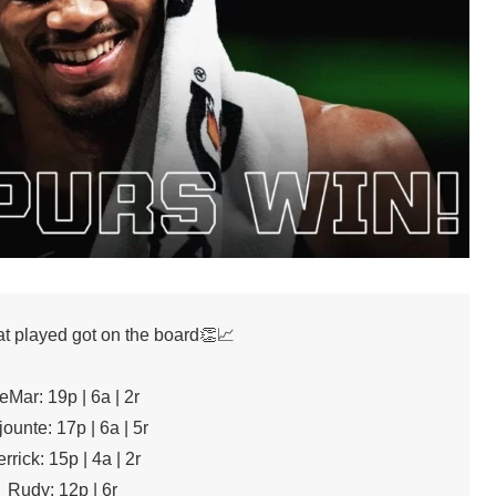
at played got on the board👏📈
eMar: 19p | 6a | 2r
ounte: 17p | 6a | 5r
rrick: 15p | 4a | 2r
Rudy: 12p | 6r