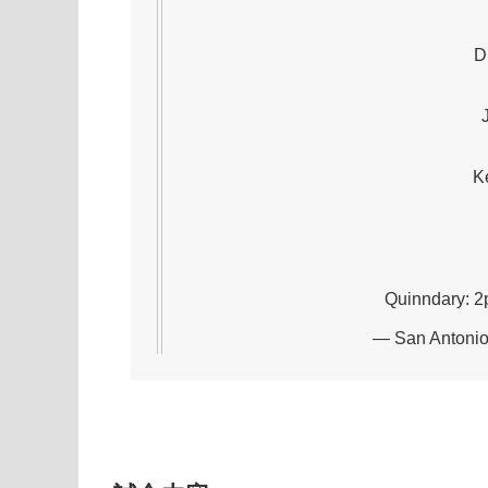
D
Ke
Quinndary: 
— San Antonio