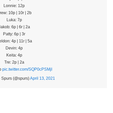
Lonnie: 12p
rew: 10p | 10r | 2b
Luka: 7p
Jakob: 6p | 6r | 2a
Patty: 6p | 3r
ldon: 4p | 11r | 5a
Devin: 4p
Keita: 4p
Tre: 2p | 2a
2p
pic.twitter.com/SQP0cPSMjI
 Spurs (@spurs)
April 13, 2021