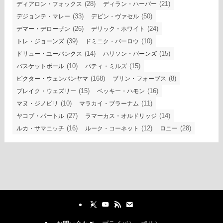
(28)
(21)
ディアロン・フォックス
ディラン・ハーパー
(33)
(50)
デジョンテ・マレー
デビン・ヴァセル
(26)
(24)
デマー・デローザン
デリック・ホワイト
(39)
(10)
トレ・ジョーンズ
ドミニク・バーロウ
(14)
(15)
ドリュー・ユーバンクス
ハリソン・バーンズ
(10)
(15)
バスケットボール
パティ・ミルズ
(168)
(8)
ビクター・ウェンバンヤマ
ブリン・フォーブス
(15)
(16)
ブレイク・ウェズリー
ベッキー・ハモン
(10)
(11)
マヌ・ジノビリ
マラカイ・ブラーナム
(27)
(14)
ヤコブ・パートル
ラマーカス・オルドリッジ
(16)
(12)
(28)
ルカ・サマニッチ
ルーク・コーネット
ロニー