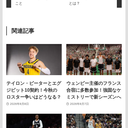
こと
とは？
関連記事
テイロン・ピーターとエグ
ウェンビー主催のフランス
ジビット10契約！今秋の
合宿に多数参加！強固なケ
ロスター争いはどうなる？
ミストリーで新シーズンへ
2026年8月8日
2026年8月7日