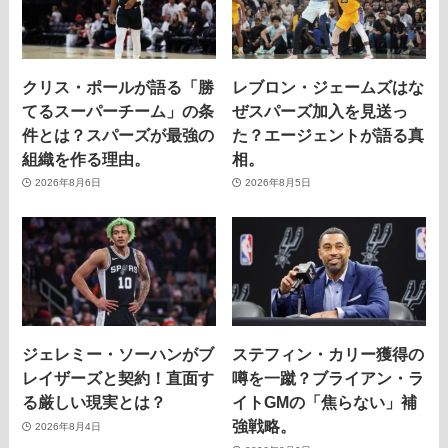
クリス・ポールが語る「勝
レブロン・ジェームズはな
てるスーパーチーム」の条
ぜスパーズ加入を見送っ
件とは？スパーズが最強の
た？エージェントが語る真
組織を作る理由。
相。
2026年8月6日
2026年8月5日
ジェレミー・ソーハンがブ
ステフィン・カリー獲得の
レイザーズと契約！直面す
噂を一蹴？ブライアン・ラ
る厳しい現実とは？
イトGMの「焦らない」補
強戦略。
2026年8月4日