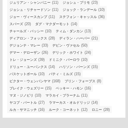
(11)
(23)
ジュリアン・シャンパニー
ジョシュ・プリモ
(11)
(10)
ジョシュ・リチャードソン
ジョック・ランデール
(11)
(36)
ジョー・ヴィースカンプ
ステフォン・キャッスル
(20)
(14)
スパーズ
ダグ・マクダーモット
(10)
(13)
チャールズ・バッシー
ティム・ダンカン
(28)
(21)
ディアロン・フォックス
ディラン・ハーパー
(33)
(50)
デジョンテ・マレー
デビン・ヴァセル
(26)
(24)
デマー・デローザン
デリック・ホワイト
(39)
(10)
トレ・ジョーンズ
ドミニク・バーロウ
(14)
(15)
ドリュー・ユーバンクス
ハリソン・バーンズ
(10)
(15)
バスケットボール
パティ・ミルズ
(168)
(8)
ビクター・ウェンバンヤマ
ブリン・フォーブス
(15)
(16)
ブレイク・ウェズリー
ベッキー・ハモン
(10)
(11)
マヌ・ジノビリ
マラカイ・ブラーナム
(27)
(14)
ヤコブ・パートル
ラマーカス・オルドリッジ
(16)
(12)
(28)
ルカ・サマニッチ
ルーク・コーネット
ロニー