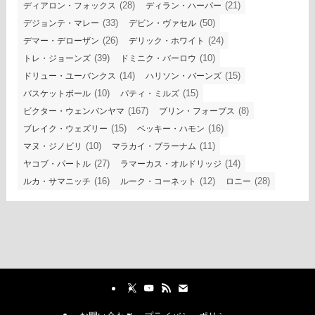
(28)
(21)
ディアロン・フォックス
ディラン・ハーパー
(33)
(50)
デジョンテ・マレー
デビン・ヴァセル
(26)
(24)
デマー・デローザン
デリック・ホワイト
(39)
(10)
トレ・ジョーンズ
ドミニク・バーロウ
(14)
(15)
ドリュー・ユーバンクス
ハリソン・バーンズ
(10)
(15)
バスケットボール
パティ・ミルズ
(167)
(8)
ビクター・ウェンバンヤマ
ブリン・フォーブス
(15)
(16)
ブレイク・ウェズリー
ベッキー・ハモン
(10)
(11)
マヌ・ジノビリ
マラカイ・ブラーナム
(27)
(14)
ヤコブ・パートル
ラマーカス・オルドリッジ
(16)
(12)
(28)
ルカ・サマニッチ
ルーク・コーネット
ロニー