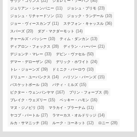
(22)
(50)
ザック・コリンズ
ジェレミー・ソーハン
(11)
(23)
ジュリアン・シャンパニー
ジョシュ・プリモ
(11)
(10)
ジョシュ・リチャードソン
ジョック・ランデール
(11)
(36)
ジョー・ヴィースカンプ
ステフォン・キャッスル
(20)
(14)
スパーズ
ダグ・マクダーモット
(10)
(13)
チャールズ・バッシー
ティム・ダンカン
(28)
(21)
ディアロン・フォックス
ディラン・ハーパー
(33)
(50)
デジョンテ・マレー
デビン・ヴァセル
(26)
(24)
デマー・デローザン
デリック・ホワイト
(39)
(10)
トレ・ジョーンズ
ドミニク・バーロウ
(14)
(15)
ドリュー・ユーバンクス
ハリソン・バーンズ
(10)
(15)
バスケットボール
パティ・ミルズ
(167)
(8)
ビクター・ウェンバンヤマ
ブリン・フォーブス
(15)
(16)
ブレイク・ウェズリー
ベッキー・ハモン
(10)
(11)
マヌ・ジノビリ
マラカイ・ブラーナム
(27)
(14)
ヤコブ・パートル
ラマーカス・オルドリッジ
(16)
(12)
(28)
ルカ・サマニッチ
ルーク・コーネット
ロニー