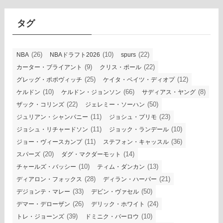
イ
ブ
タグ
(26)
(10)
(22)
NBA
NBAドラフト2026
spurs
(9)
(22)
カーター・ブライアント
クリス・ポール
(25)
(12)
グレッグ・ポポヴィッチ
ケイタ・ベイツ・ディオプ
(10)
(66)
(8)
ケルドン
ケルドン・ジョンソン
サディアス・ヤング
(22)
(50)
ザック・コリンズ
ジェレミー・ソーハン
(11)
(23)
ジュリアン・シャンパニー
ジョシュ・プリモ
(11)
(10)
ジョシュ・リチャードソン
ジョック・ランデール
(11)
(36)
ジョー・ヴィースカンプ
ステフォン・キャッスル
(20)
(14)
スパーズ
ダグ・マクダーモット
(10)
(13)
チャールズ・バッシー
ティム・ダンカン
(28)
(21)
ディアロン・フォックス
ディラン・ハーパー
(33)
(50)
デジョンテ・マレー
デビン・ヴァセル
(26)
(24)
デマー・デローザン
デリック・ホワイト
(39)
(10)
トレ・ジョーンズ
ドミニク・バーロウ