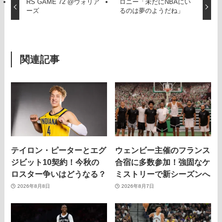
RS GAME 72 @ウォリア
ロニー「未だにNBAにい
ーズ
るのは夢のようだね」
関連記事
テイロン・ピーターとエグ
ウェンビー主催のフランス
ジビット10契約！今秋の
合宿に多数参加！強固なケ
ロスター争いはどうなる？
ミストリーで新シーズンへ
2026年8月8日
2026年8月7日