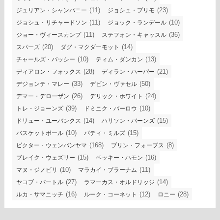
(11)
(23)
ジュリアン・シャンパニー
ジョシュ・プリモ
(11)
(10)
ジョシュ・リチャードソン
ジョック・ランデール
(11)
(36)
ジョー・ヴィースカンプ
ステフォン・キャッスル
(20)
(14)
スパーズ
ダグ・マクダーモット
(10)
(13)
チャールズ・バッシー
ティム・ダンカン
(28)
(21)
ディアロン・フォックス
ディラン・ハーパー
(33)
(50)
デジョンテ・マレー
デビン・ヴァセル
(26)
(24)
デマー・デローザン
デリック・ホワイト
(39)
(10)
トレ・ジョーンズ
ドミニク・バーロウ
(14)
(15)
ドリュー・ユーバンクス
ハリソン・バーンズ
(10)
(15)
バスケットボール
パティ・ミルズ
(168)
(8)
ビクター・ウェンバンヤマ
ブリン・フォーブス
(15)
(16)
ブレイク・ウェズリー
ベッキー・ハモン
(10)
(11)
マヌ・ジノビリ
マラカイ・ブラーナム
(27)
(14)
ヤコブ・パートル
ラマーカス・オルドリッジ
(16)
(12)
(28)
ルカ・サマニッチ
ルーク・コーネット
ロニー