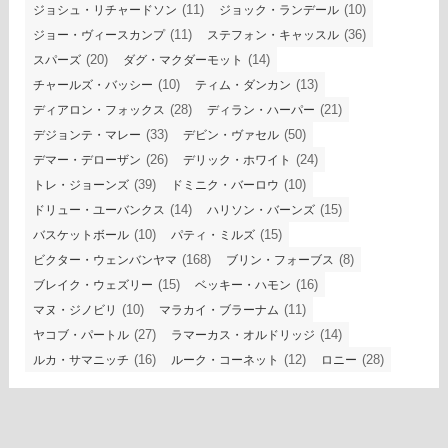
(11)
(10)
ジョシュ・リチャードソン
ジョック・ランデール
(11)
(36)
ジョー・ヴィースカンプ
ステフォン・キャッスル
(20)
(14)
スパーズ
ダグ・マクダーモット
(10)
(13)
チャールズ・バッシー
ティム・ダンカン
(28)
(21)
ディアロン・フォックス
ディラン・ハーパー
(33)
(50)
デジョンテ・マレー
デビン・ヴァセル
(26)
(24)
デマー・デローザン
デリック・ホワイト
(39)
(10)
トレ・ジョーンズ
ドミニク・バーロウ
(14)
(15)
ドリュー・ユーバンクス
ハリソン・バーンズ
(10)
(15)
バスケットボール
パティ・ミルズ
(168)
(8)
ビクター・ウェンバンヤマ
ブリン・フォーブス
(15)
(16)
ブレイク・ウェズリー
ベッキー・ハモン
(10)
(11)
マヌ・ジノビリ
マラカイ・ブラーナム
(27)
(14)
ヤコブ・パートル
ラマーカス・オルドリッジ
(16)
(12)
(28)
ルカ・サマニッチ
ルーク・コーネット
ロニー