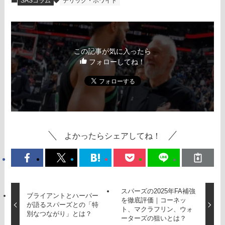
SASコラム
デリック・ホワイト
この記事が気に入ったら
フォローしてね！
よかったらシェアしてね！
スパーズの2025年FA補強
ブライアントとハーパー
を徹底評価｜コーネッ
が語るスパーズとの「特
ト、マクラフリン、ウォ
別なつながり」とは？
ーターズの狙いとは？