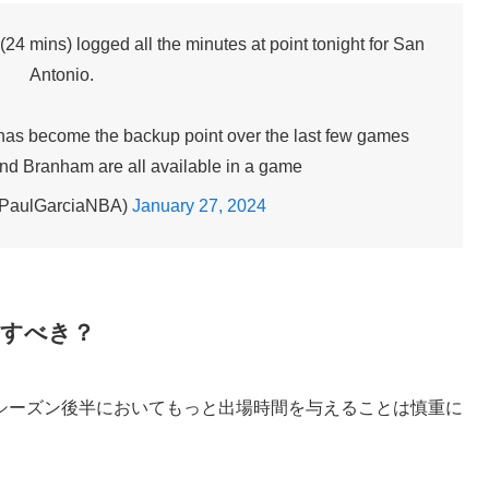
4 mins) logged all the minutes at point tonight for San
Antonio.
as become the backup point over the last few games
d Branham are all available in a game
@PaulGarciaNBA)
January 27, 2024
すべき？
シーズン後半においてもっと出場時間を与えることは慎重に