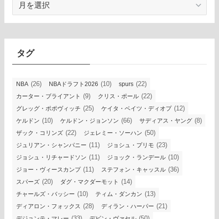
ー
カ
イ
ブ
タグ
(26)
(10)
(22)
NBA
NBAドラフト2026
spurs
(9)
(22)
カーター・ブライアント
クリス・ポール
(25)
(12)
グレッグ・ポポヴィッチ
ケイタ・ベイツ・ディオプ
(10)
(66)
(8)
ケルドン
ケルドン・ジョンソン
サディアス・ヤング
(22)
(50)
ザック・コリンズ
ジェレミー・ソーハン
(11)
(23)
ジュリアン・シャンパニー
ジョシュ・プリモ
(11)
(10)
ジョシュ・リチャードソン
ジョック・ランデール
(11)
(36)
ジョー・ヴィースカンプ
ステフォン・キャッスル
(20)
(14)
スパーズ
ダグ・マクダーモット
(10)
(13)
チャールズ・バッシー
ティム・ダンカン
(28)
(21)
ディアロン・フォックス
ディラン・ハーパー
(33)
(50)
デジョンテ・マレー
デビン・ヴァセル