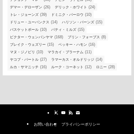
(26)
(24)
デマー・デローザン
デリック・ホワイト
(39)
(10)
トレ・ジョーンズ
ドミニク・バーロウ
(14)
(15)
ドリュー・ユーバンクス
ハリソン・バーンズ
(10)
(15)
バスケットボール
パティ・ミルズ
(168)
(8)
ビクター・ウェンバンヤマ
ブリン・フォーブス
(15)
(16)
ブレイク・ウェズリー
ベッキー・ハモン
(10)
(11)
マヌ・ジノビリ
マラカイ・ブラーナム
(27)
(14)
ヤコブ・パートル
ラマーカス・オルドリッジ
(16)
(12)
(28)
ルカ・サマニッチ
ルーク・コーネット
ロニー
お問い合わせ
プライバシーポリシー