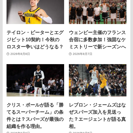
テイロン・ピーターとエグ
ウェンビー主催のフランス
ジビット10契約！今秋の
合宿に多数参加！強固なケ
ロスター争いはどうなる？
ミストリーで新シーズンへ
2026年8月8日
2026年8月7日
クリス・ポールが語る「勝
レブロン・ジェームズはな
てるスーパーチーム」の条
ぜスパーズ加入を見送っ
件とは？スパーズが最強の
た？エージェントが語る真
組織を作る理由。
相。